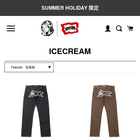
コ
SUMMER HOLIDAY 限定
ン
テ
ン
ツ
ロ
検
カ
に
グ
ー
索
ス
イ
ト
コ
ICECREAM
キ
ン
レ
ッ
プ
ク
Features
す
シ
る
Og
Og
ョ
Denim
Denim
ン
Pants
Pants
: