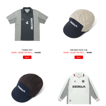
Football
Side
Shirt
Mesh
Nylon
Cap
Football Shirt
Side Mesh Nylon Cap
販
¥8,000
（
¥8,800
TAX INCL.）
¥16,000
通
販
¥4,000
（
¥4,400
TAX INCL.）
¥8,000
通
売
常
売
常
価
価
価
価
SALE
SALE
格
格
格
格
Side
L/s
Mesh
Football
Nylon
Shirt
Cap