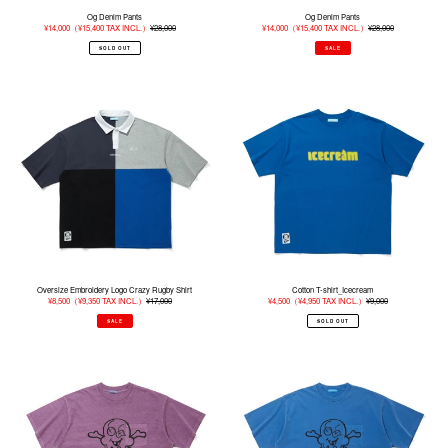
Og Denim Pants
Og Denim Pants
販
¥14,000
（
¥15,400
TAX INCL.）
¥28,000
通
販
¥14,000
（
¥15,400
TAX INCL.）
¥28,000
通
売
常
売
常
価
価
価
価
SOLD OUT
SALE
格
格
格
格
Oversize
Cotton
Embroidery
T-
Logo
shirt_Icecream
Crazy
Rugby
Shirt
Oversize Embroidery Logo Crazy Rugby Shirt
Cotton T-shirt_Icecream
販
¥8,500
（
¥9,350
TAX INCL.）
¥17,000
通
販
¥4,500
（
¥4,950
TAX INCL.）
¥9,000
通
売
常
売
常
価
価
価
価
SALE
SOLD OUT
格
格
格
格
Overdyed
Overdyed
Pocket
Pocket
T-
T-
shrt_Cone
shrt_Cone