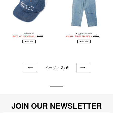
Denim Cap
Buggy Denim Pants
販
¥4,750
（
¥5,225
TAX INCL.）
¥9,500
通
販
¥14,000
（
¥15,400
TAX INCL.）
¥28,000
通
売
常
売
常
価
価
価
価
SOLD OUT
SOLD OUT
格
格
格
格
ページ： 2 / 6
前
次
の
の
ペ
ペ
ー
ー
ジ
ジ
JOIN OUR NEWSLETTER