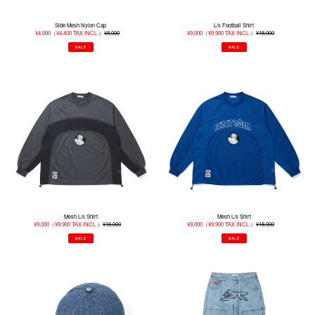
Side Mesh Nylon Cap
L/s Football Shirt
販
¥4,000
（
¥4,400
TAX INCL.）
¥8,000
通
販
¥9,000
（
¥9,900
TAX INCL.）
¥18,000
通
売
常
売
常
価
価
価
価
SALE
SALE
格
格
格
格
Mesh
Mesh
L/s
L/s
Shirt
Shirt
Mesh L/s Shirt
Mesh L/s Shirt
販
¥9,000
（
¥9,900
TAX INCL.）
¥18,000
通
販
¥9,000
（
¥9,900
TAX INCL.）
¥18,000
通
売
常
売
常
価
価
価
価
SALE
SALE
格
格
格
格
Denim
Buggy
Cap
Denim
Pants