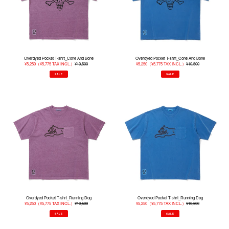
And
And
Bone
Bone
Overdyed Pocket T-shrt_Cone And Bone
Overdyed Pocket T-shrt_Cone And Bone
販
¥5,250
（
¥5,775
TAX INCL.）
¥10,500
通
販
¥5,250
（
¥5,775
TAX INCL.）
¥10,500
通
売
常
売
常
価
価
価
価
SALE
SALE
格
格
格
格
Overdyed
Overdyed
Pocket
Pocket
T-
T-
shrt_Running
shrt_Running
Dog
Dog
Overdyed Pocket T-shrt_Running Dog
Overdyed Pocket T-shrt_Running Dog
販
¥5,250
（
¥5,775
TAX INCL.）
¥10,500
通
販
¥5,250
（
¥5,775
TAX INCL.）
¥10,500
通
売
常
売
常
価
価
価
価
SALE
SALE
格
格
格
格